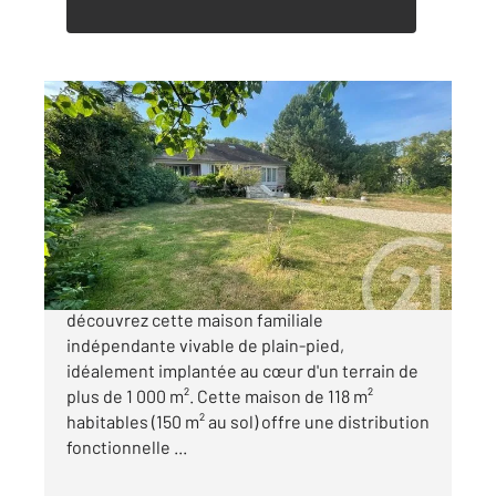
MARGNY LES COMPIEGNE 60
2
118,19 m
, 6 pièces
Ref : 17876
Maison à vendre
286 000 €
Margny-Lès-Compiègne En retrait de rue,
découvrez cette maison familiale
indépendante vivable de plain-pied,
idéalement implantée au cœur d'un terrain de
plus de 1 000 m². Cette maison de 118 m²
habitables (150 m² au sol) offre une distribution
fonctionnelle ...