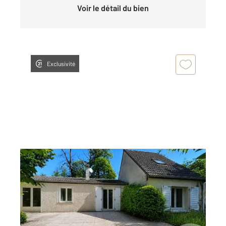
Voir le détail du bien
Exclusivité
VILLERS SUR COUDUN 60
2
122,11 m
, 4 pièces
Ref : 17993
Maison à vendre
243 000 €