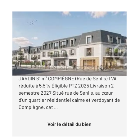
COMPIEGNE 60
2
60,87 m
, 3 pièces
Ref : 17030
Appartement F3 à vendre
262 000 €
À VENDRE APPARTEMENT T3 EN REZ-DE-
JARDIN 61 m² COMPIÈGNE (Rue de Senlis) TVA
réduite à 5,5 % Éligible PTZ 2025 Livraison 2
semestre 2027 Situé rue de Senlis, au cœur
d'un quartier résidentiel calme et verdoyant de
Compiègne, cet ...
Voir le détail du bien