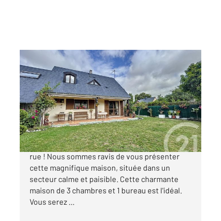
COMPIEGNE 60
2
113 m
, 4 pièces
Ref : 14313
Maison à vendre
297 000 €
Découvrez votre havre de paix en retrait de la
rue ! Nous sommes ravis de vous présenter
cette magnifique maison, située dans un
secteur calme et paisible. Cette charmante
maison de 3 chambres et 1 bureau est l'idéal.
Vous serez ...