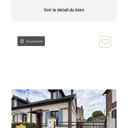
Voir le détail du bien
Exclusivité
COMPIEGNE 60
2
75,60 m
, 3 pièces
Ref : 17908
Maison à vendre
199 000 €