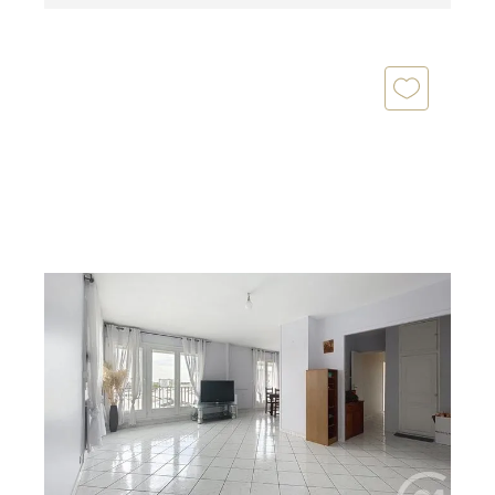
COMPIEGNE 60
2
93,79 m
, 4 pièces
Ref : 18075
Appartement T4 à vendre
144 000 €
COMPIEGNE Découvrez cet appartement de