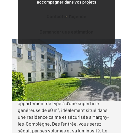
accompagner dans vos projets
Contacter l'agence
Demander une estimation
MARGNY LES COMPIEGNE 60
2
90,78 m
, 3 pièces
Ref : 17935
Appartement T3 à vendre
155 000 €
MARGNY-LES-COMPIEGNE Découvrez ce bel
appartement de type 3 d'une superficie
généreuse de 90 m², idéalement situé dans
une résidence calme et sécurisée à Margny-
lès-Compiègne. Dès l'entrée, vous serez
séduit par ses volumes et sa luminosité. Le