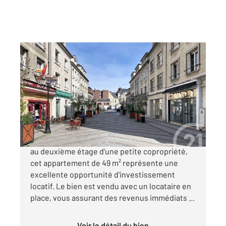
COMPIEGNE 60
2
49,23 m
, 2 pièces
Ref : 17074
Appartement F2 à vendre
146 000 €
Situé au cœur du centre-ville de Compiègne,
au deuxième étage d'une petite copropriété,
cet appartement de 49 m² représente une
excellente opportunité d'investissement
locatif. Le bien est vendu avec un locataire en
place, vous assurant des revenus immédiats ...
Voir le détail du bien