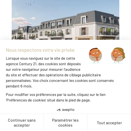
COMPIEGNE 60
2
80,71 m
, 4 pièces
Ref : 17028
Appartement F4 à vendre
286 000 €
À VENDRE APPARTEMENT T4 81 m²
COMPIÈGNE (Rue de Senlis) TVA réduite à 5,5 %
Éligible PTZ 2025 Livraison 2 semestre 2027
Au coeur d'un quartier résidentiel recherché
de Compiègne, découvrez ce spacieux
appartement 4 pièces de 81 m² ...
Voir le détail du bien
Créer une alerte