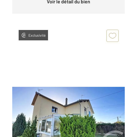
Voir le détail du bien
Exclusivité
THOUROTTE 60
2
109 m
, 4 pièces
Ref : 17476
Maison à vendre
169 000 €