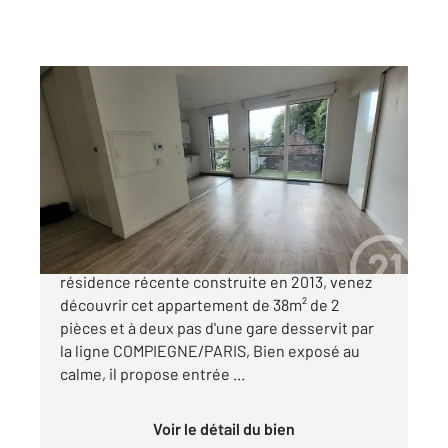
JAUX 60
2
38,73 m
, 2 pièces
Ref : 17411
Appartement F2 à vendre
117 000 €
PROCHE COMPIEGNE SECTEUR SUD Dans une
résidence récente construite en 2013, venez
découvrir cet appartement de 38m² de 2
pièces et à deux pas d'une gare desservit par
la ligne COMPIEGNE/PARIS, Bien exposé au
calme, il propose entrée ...
Voir le détail du bien