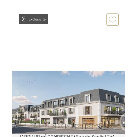
Exclusivité
COMPIEGNE 60
2
60,87 m
, 3 pièces
Ref : 17029
Appartement F3 à vendre
230 341 €
À VENDRE APPARTEMENT T3 EN REZ-DE-
JARDIN 61 m² COMPIÈGNE (Rue de Senlis) TVA