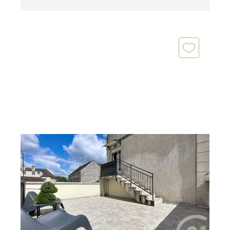
BETHISY ST PIERRE 60
2
76,48 m
, 4 pièces
Ref : 18080
Appartement F3 à vendre
160 000 €