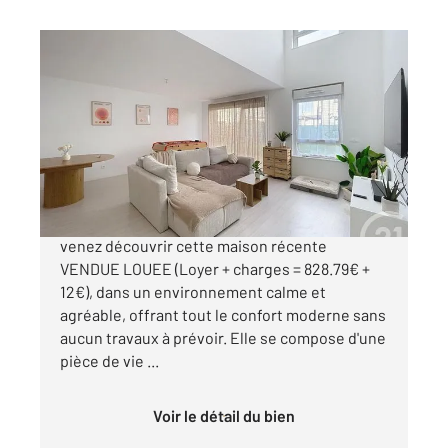
LACROIX ST OUEN 60
2
86 m
, 4 pièces
Ref : 17506
Maison à vendre
179 000 €
EN EXCLUSIVITE, à LACROIX-SAINT-OUEN,
venez découvrir cette maison récente
VENDUE LOUEE (Loyer + charges = 828.79€ +
12€), dans un environnement calme et
agréable, offrant tout le confort moderne sans
aucun travaux à prévoir. Elle se compose d'une
pièce de vie ...
Voir le détail du bien