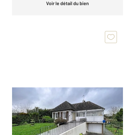
Voir le détail du bien
VENETTE 60
2
90 m
, 4 pièces
Ref : 17288
Maison à vendre
265 000 €