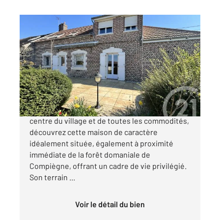
LACROIX ST OUEN 60
2
145 m
, 6 pièces
Ref : 17616
Maison à vendre
416 000 €
À Lacroix-Saint-Ouen (Oise), à deux pas du
centre du village et de toutes les commodités,
découvrez cette maison de caractère
idéalement située, également à proximité
immédiate de la forêt domaniale de
Compiègne, offrant un cadre de vie privilégié.
Son terrain ...
Voir le détail du bien