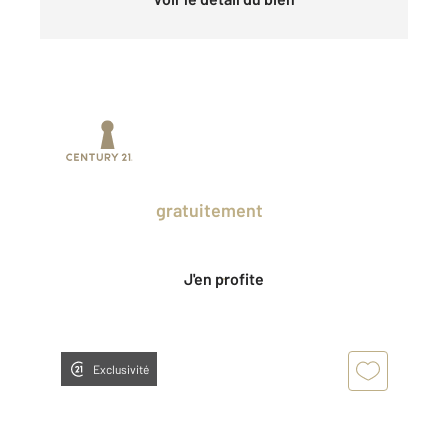
Prenez un temps d'avance sur le marché
en profitant
gratuitement
des Ventes
Privées CENTURY 21.
J'en profite
Exclusivité