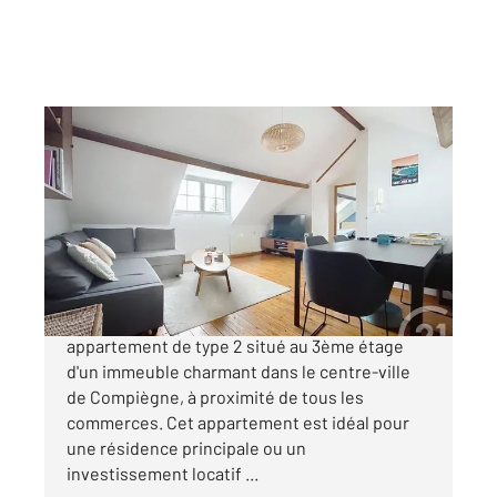
COMPIEGNE 60
2
40,37 m
, 2 pièces
Ref : 17463
Appartement F2 à vendre
128 000 €
COMPIEGNE - LES SABLONS Découvrez cet
appartement de type 2 situé au 3ème étage
d'un immeuble charmant dans le centre-ville
de Compiègne, à proximité de tous les
commerces. Cet appartement est idéal pour
une résidence principale ou un
investissement locatif ...