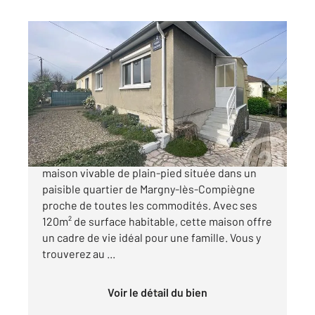
MARGNY LES COMPIEGNE 60
2
120 m
, 5 pièces
Ref : 17846
Maison à vendre
172 000 €
MARGNY-LES-COMPIEGNE Découvrez cette
maison vivable de plain-pied située dans un
paisible quartier de Margny-lès-Compiègne
proche de toutes les commodités. Avec ses
120m² de surface habitable, cette maison offre
un cadre de vie idéal pour une famille. Vous y
trouverez au ...
Voir le détail du bien