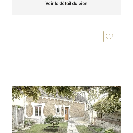
Voir le détail du bien
ST SAUVEUR 60
2
93,30 m
, 4 pièces
Ref : 18213
Maison à vendre
180 000 €