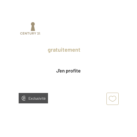
Prenez un temps d'avance sur le marché
en profitant
gratuitement
des Ventes
Privées CENTURY 21.
J'en profite
Exclusivité