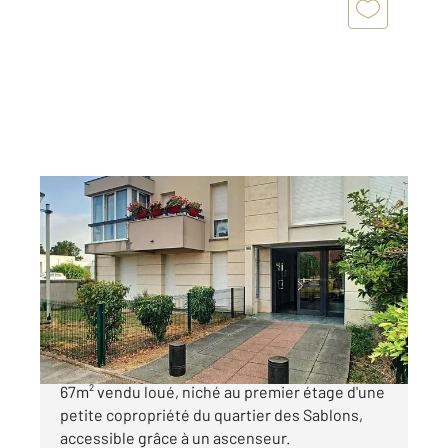
COMPIEGNE 60
2
67,34 m
, 3 pièces
Ref : 17621
Appartement F3 à vendre
166 600 €
COMPIEGNE, laissezvous guider dans ce T3 de
67m² vendu loué, niché au premier étage d'une
petite copropriété du quartier des Sablons,
accessible grâce à un ascenseur.