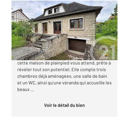
COMPIEGNE 60
2
130 m
, 4 pièces
Ref : 18078
Maison à vendre
465 000 €
Au cœur du quartier calme de Compiègne,
cette maison de plainpied vous attend, prête à
révéler tout son potentiel. Elle compte trois
chambres déjà aménagées, une salle de bain
et un WC, ainsi qu'une véranda qui accueille les
beaux ...
Voir le détail du bien