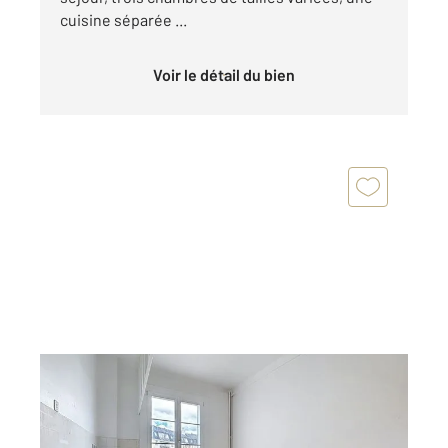
cuisine séparée ...
Voir le détail du bien
COMPIEGNE 60
2
85,86 m
, 3 pièces
Ref : 18090