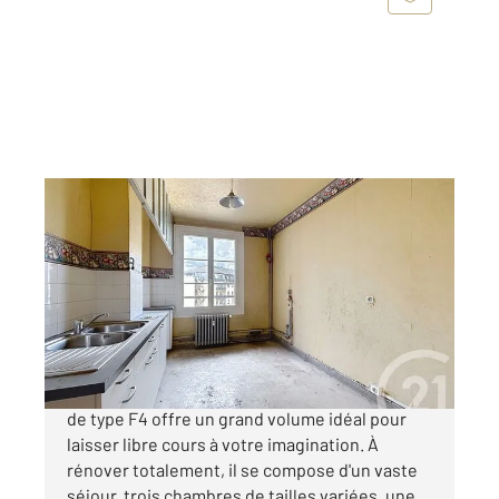
COMPIEGNE 60
2
103,31 m
, 4 pièces
Ref : 18095
Appartement F4 à vendre
229 000 €
Situé au cœur de Compiègne, cet appartement
de type F4 offre un grand volume idéal pour
laisser libre cours à votre imagination. À
rénover totalement, il se compose d'un vaste
séjour, trois chambres de tailles variées, une