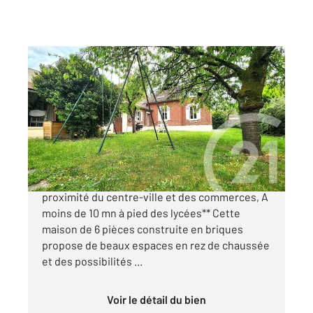
COMPIEGNE 60
2
145 m
, 6 pièces
Ref : 18006
Maison à vendre
460 000 €
**Compiègne (60200) Très bien situé, à
proximité du centre-ville et des commerces, A
moins de 10 mn à pied des lycées** Cette
maison de 6 pièces construite en briques
propose de beaux espaces en rez de chaussée
et des possibilités ...
Voir le détail du bien