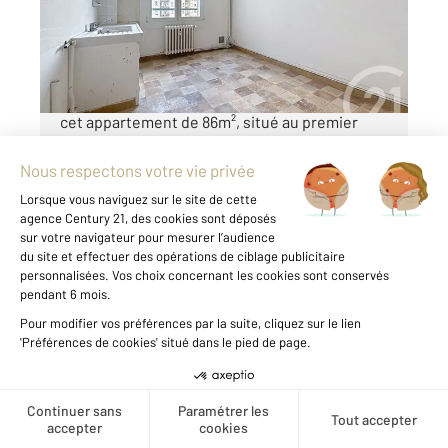
Appartement F3 à vendre
195 000 €
Au cœur de Compiègne, à deux pas de la gare,
cet appartement de 86m², situé au premier
étage, offre un véritable potentiel de
rénovation. Dès l'entrée, vous découvrez un
espace généreux qui se prolonge en un séjour
de 24m² ...
Voir le détail du bien
Créer une alerte