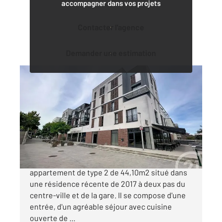
accompagner dans vos projets
Contacter l'agence
Demander une estimation
MARGNY LES COMPIEGNE 60
2
44,10 m
, 2 pièces
Ref : 18168
Appartement T2 à vendre
166 920 €
MARGNY-LES-COMPIEGNE Découvrez cet
appartement de type 2 de 44,10m2 situé dans
une résidence récente de 2017 à deux pas du
centre-ville et de la gare. Il se compose d'une
entrée, d'un agréable séjour avec cuisine
ouverte de ...