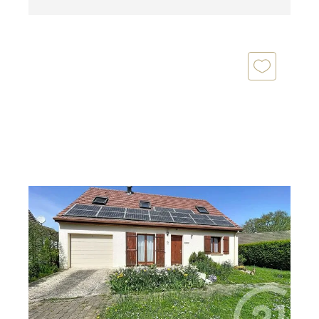
GIRAUMONT 60
2
104 m
, 5 pièces
Ref : 17902
Maison à vendre
249 000 €