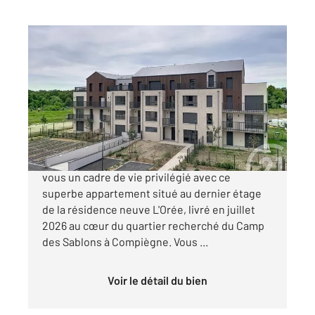
COMPIEGNE 60
2
58,62 m
, 3 pièces
Ref : 18191
Appartement F3 à vendre
285 000 €
APPARTEMENT T3 NEUF - BALCON Offrez-
vous un cadre de vie privilégié avec ce
superbe appartement situé au dernier étage
de la résidence neuve L'Orée, livré en juillet
2026 au cœur du quartier recherché du Camp
des Sablons à Compiègne. Vous ...
Voir le détail du bien