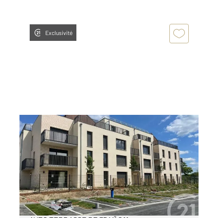
Exclusivité
COMPIEGNE 60
2
69,54 m
, 3 pièces
Ref : 18162
Appartement F3 à vendre
330 000 €
APPARTEMENT T3 NEUF - DERNIER ETAGE