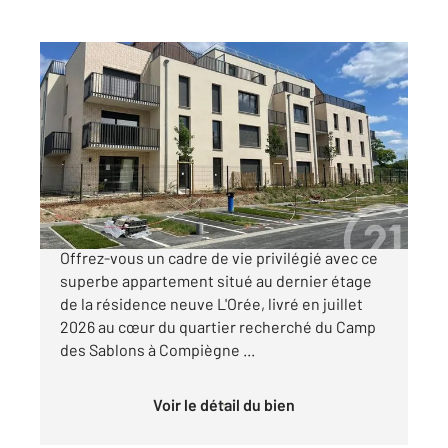
COMPIEGNE 60
2
62,67 m
, 3 pièces
Ref : 18190
Appartement F3 à vendre
295 000 €
APPARTEMENT T3 NEUF - GRAND BALCON
Offrez-vous un cadre de vie privilégié avec ce
superbe appartement situé au dernier étage
de la résidence neuve L'Orée, livré en juillet
2026 au cœur du quartier recherché du Camp
des Sablons à Compiègne ...
Voir le détail du bien