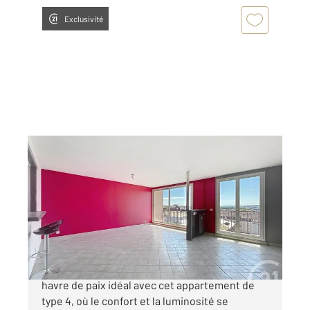
Exclusivité
COMPIEGNE 60
2
82,09 m
, 4 pièces
Ref : 18040
Appartement F3 à vendre
129 000 €
COMPIEGNE - PUY DU ROI Découvrez votre
havre de paix idéal avec cet appartement de
type 4, où le confort et la luminosité se