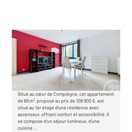
COMPIEGNE 60
2
68,80 m
, 3 pièces
Ref : 14651
Appartement F3 à vendre
108 900 €
Visiter le site dédié
Situé au cœur de Compiègne, cet appartement
de 69 m², proposé au prix de 108 900 €, est
situé au 1er étage d'une résidence avec
ascenseur, offrant confort et accessibilité. Il
se compose d'un séjour lumineux, d'une
cuisine ...