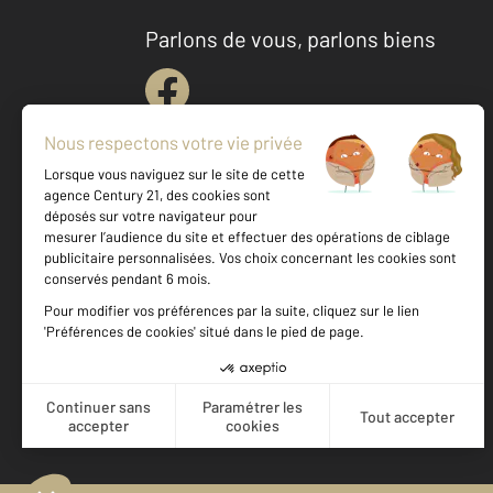
Parlons de vous, parlons biens
Votre agence est notée
Achat
Location
Vente
Gestion
8,8
/
10
8,9/10