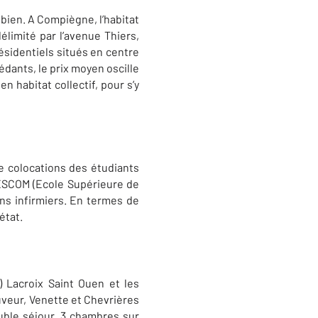
 bien. A Compiègne, l’habitat
limité par l’avenue Thiers,
ésidentiels situés en centre
édants, le prix moyen oscille
 habitat collectif, pour s’y
 colocations des étudiants
’ESCOM (Ecole Supérieure de
ns infirmiers. En termes de
état.
) Lacroix Saint Ouen et les
veur, Venette et Chevrières
ouble séjour, 3 chambres sur