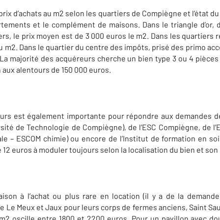
rix d’achats au m2 selon les quartiers de Compiègne et l’état du
ements et le complément de maisons. Dans le triangle d’or, dé
rs, le prix moyen est de 3 000 euros le m2. Dans les quartiers r
u m2. Dans le quartier du centre des impôts, prisé des primo acc
La majorité des acquéreurs cherche un bien type 3 ou 4 pièces en
n aux alentours de 150 000 euros.
urs est également importante pour répondre aux demandes de
versité de Technologie de Compiègne), de l’ESC Compiègne, de l
le – ESCOM chimie) ou encore de l’Institut de formation en soi
e 12 euros à moduler toujours selon la localisation du bien et son 
son à l’achat ou plus rare en location (il y a de la demande
Le Meux et Jaux pour leurs corps de fermes anciens, Saint Sau
 m2 oscille entre 1800 et 2200 euros. Pour un pavillon avec d