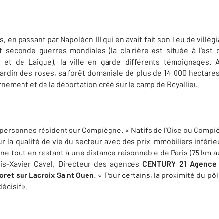
, en passant par Napoléon III qui en avait fait son lieu de villégi
t seconde guerres mondiales (la clairière est située à l’est
et de Laigue), la ville en garde différents témoignages. A
ardin des roses, sa forêt domaniale de plus de 14 000 hectares
rnement et de la déportation créé sur le camp de Royallieu.
personnes résident sur Compiègne. « Natifs de l’Oise ou Compiégn
r la qualité de vie du secteur avec des prix immobiliers inférie
e tout en restant à une distance raisonnable de Paris (75 km a
s-Xavier Cavel, Directeur des agences
CENTURY 21 Agence V
ret sur Lacroix Saint Ouen
. « Pour certains, la proximité du p
décisif».