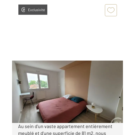
Exclusivité
COMPIEGNE 60
2
81,09 m
, 4 pièces
Ref : 18237
Appartement Chambre à louer
410 €
par mois charges comprises
Au sein d'un vaste appartement entièrement
meublé et d'une superficie de 81 m2, nous