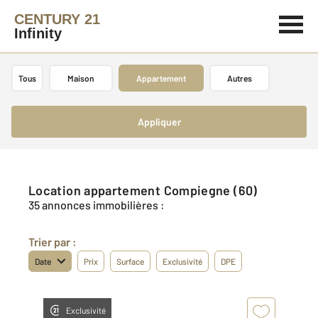
CENTURY 21
Infinity
Tous
Maison
Appartement
Autres
Appliquer
Location appartement Compiegne (60)
35 annonces immobilières :
Trier par :
Date
Prix
Surface
Exclusivité
DPE
Exclusivité