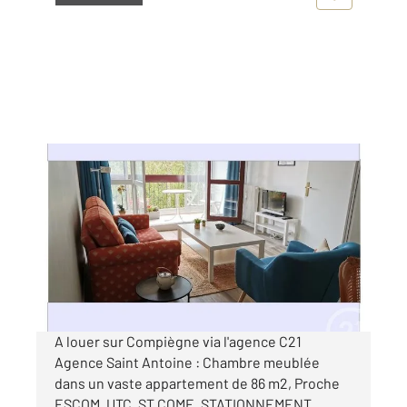
COMPIEGNE 60
2
86 m
, 4 pièces
Ref : 18238
Appartement à louer
445 €
par mois charges comprises
A louer sur Compiègne via l'agence C21
Agence Saint Antoine : Chambre meublée
dans un vaste appartement de 86 m2, Proche
ESCOM, UTC, ST COME. STATIONNEMENT