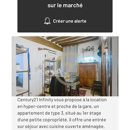
sur le marché
Créer une alerte
COMPIEGNE 60
2
52,15 m
, 3 pièces
Ref : 17711
Appartement F3 à louer
690 €
par mois charges comprises
Century21 Infinity vous propose à la location
en hyper-centre et proche de la gare, un
appartement de type 3, situé au 1er étage
d'une petite copropriété. Il offre une entrée
sur séjour avec cuisine ouverte aménagée,