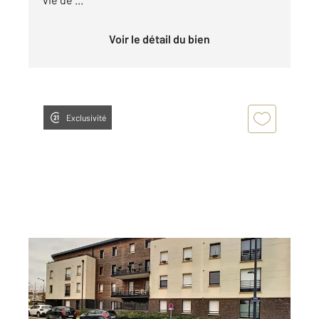
Voir le détail du bien
Exclusivité
COMPIEGNE 60
2
67,21 m
, 3 pièces
Ref : 18233
Appartement F3 à louer