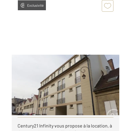
Exclusivité
COMPIEGNE 60
2
23 m
, 1 pièce
Ref : 17199
Appartement F1 à louer
425 €
par mois charges comprises
Visiter le site dédié
Century21 Infinity vous propose à la location, à