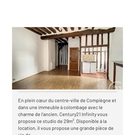
COMPIEGNE 60
2
29,59 m
, 1 pièce
Ref : 18218
Appartement F1 à louer
480 €
par mois charges comprises
Visiter le site dédié
En plein cœur du centre-ville de Compiègne et
dans une immeuble à colombage avec le
charme de l'ancien, Century21 Infinity vous
propose ce studio de 29m². Disponible à la
location, il vous propose une grande pièce de
vie de ...