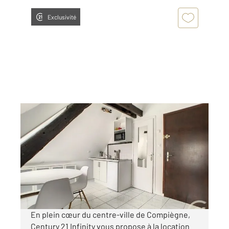
Exclusivité
COMPIEGNE 60
2
20,87 m
, 1 pièce
Ref : 18207
Appartement F1 à louer
555 €
par mois charges comprises
En plein cœur du centre-ville de Compiègne,
Century 21 Infinity vous propose à la location