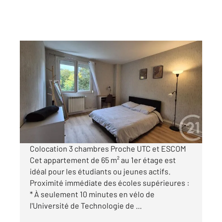
COMPIEGNE 60
2
9,50 m
, 4 pièces
Ref : 18186
Appartement F4 à louer
370 €
par mois charges comprises
Colocation 3 chambres Proche UTC et ESCOM
Cet appartement de 65 m² au 1er étage est
idéal pour les étudiants ou jeunes actifs.
Proximité immédiate des écoles supérieures :
* À seulement 10 minutes en vélo de
l'Université de Technologie de ...