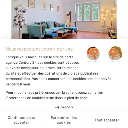
COMPIEGNE 60
2
62,76 m
, 3 pièces
Ref : 18027
Appartement F3 à louer
930 €
par mois charges comprises
Visiter le site dédié
Voici à la location cet appartement de 3 pièces
situé au 3ème et dernier étage d'une
résidence entretenue au cœur d'un quartier
recherché de Compiègne. Entrée sur le
lumineux séjour, retrouvez une cuisine
indépendante aménagée et équipée, avec ...
Voir le détail du bien
Créer une alerte