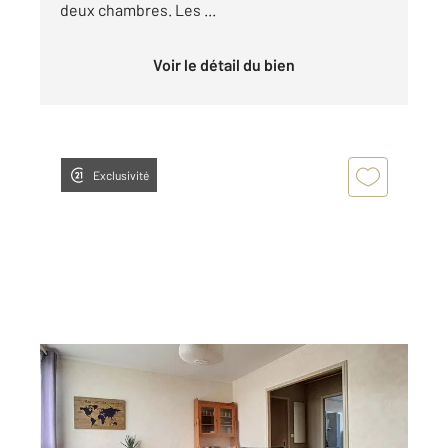
deux chambres. Les ...
Voir le détail du bien
Exclusivité
COMPIEGNE 60
2
9,21 m
, 1 pièce
Ref : 18125
Appartement Chambre à louer