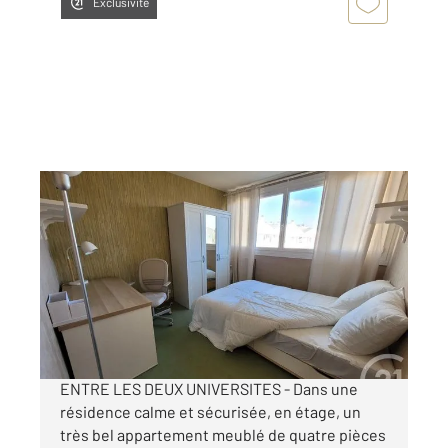
Exclusivité
COMPIEGNE 60
2
16,79 m
, 1 pièce
Ref : 18112
Appartement Chambre à louer
430 €
par mois charges comprises
ENTRE LES DEUX UNIVERSITES - Dans une
résidence calme et sécurisée, en étage, un
très bel appartement meublé de quatre pièces