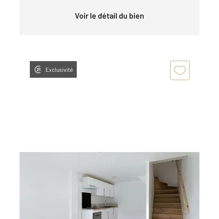
Voir le détail du bien
Exclusivité
COMPIEGNE 60
2
49,95 m
, 3 pièces
Ref : 17177
Appartement Duplex à louer
730 €