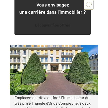
Vous envisagez
une carrière dans l'immobilier ?
Découvrir nos offres
COMPIEGNE 60
2
56,77 m
, 2 pièces
Ref : 17898
Appartement F2 à louer
800 €
par mois charges comprises
Emplacement d'exception ! Situé au cœur du
très prisé Triangle d'Or de Compiègne, à deux