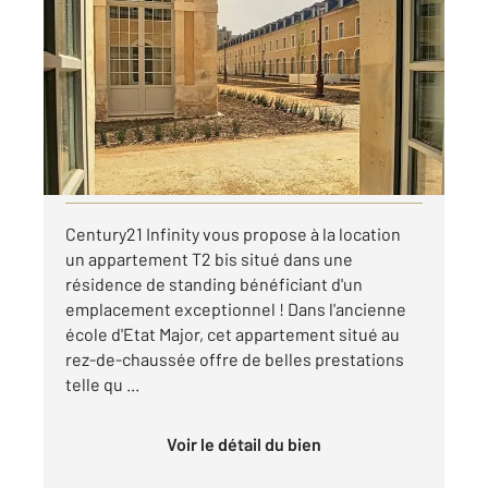
COMPIEGNE 60
2
52,05 m
, 2 pièces
Ref : 18063
Appartement F2 à louer
663 €
par mois charges comprises
Visiter le site dédié
Century21 Infinity vous propose à la location
un appartement T2 bis situé dans une
résidence de standing bénéficiant d'un
emplacement exceptionnel ! Dans l'ancienne
école d'Etat Major, cet appartement situé au
rez-de-chaussée offre de belles prestations
telle qu ...
Voir le détail du bien