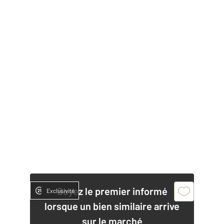
Soyez le premier informé
Exclusivité
lorsque un bien similaire arrive
sur le marché