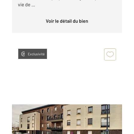
vie de ...
Voir le détail du bien
Exclusivité
COMPIEGNE 60
2
67,21 m
, 3 pièces
Ref : 18233