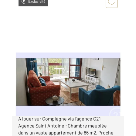
Exclusivité
COMPIEGNE 60
2
86 m
, 4 pièces
Ref : 18238
Appartement à louer
445 €
par mois charges comprises
A louer sur Compiègne via l'agence C21
Agence Saint Antoine : Chambre meublée
dans un vaste appartement de 86 m2, Proche