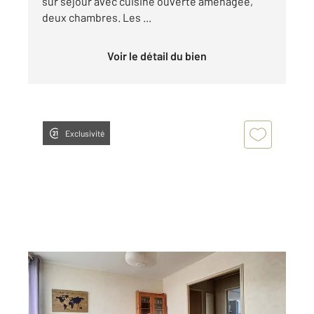
sur séjour avec cuisine ouverte aménagée,
deux chambres. Les ...
Voir le détail du bien
Exclusivité
COMPIEGNE 60
2
9,21 m
, 1 pièce
Ref : 18125