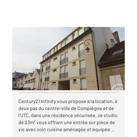
COMPIEGNE 60
2
23 m
, 1 pièce
Ref : 17199
Appartement F1 à louer
425 €
par mois charges comprises
Visiter le site dédié
Century21 Infinity vous propose à la location, à
deux pas du centre-ville de Compiègne et de
l'UTC, dans une résidence sécurisée, ce studio
de 23m² vous offrant une entrée sur pièce de
vie avec coin cuisine aménagée et équipée ...