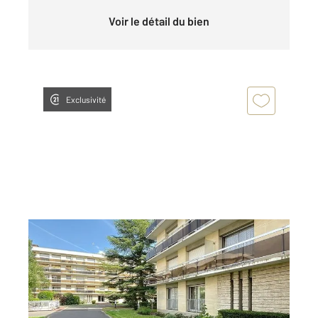
Voir le détail du bien
Exclusivité
COMPIEGNE 60
2
17,62 m
, 1 pièce
Ref : 18029
Appartement Studio à louer
425 €