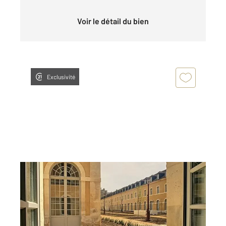
Voir le détail du bien
Exclusivité
COMPIEGNE 60
2
52,05 m
, 2 pièces
Ref : 18063
Appartement F2 à louer