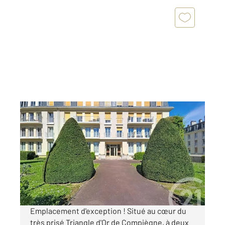
COMPIEGNE 60
2
56,77 m
, 2 pièces
Ref : 17898
Appartement F2 à louer
800 €
par mois charges comprises
Emplacement d'exception ! Situé au cœur du
très prisé Triangle d'Or de Compiègne, à deux