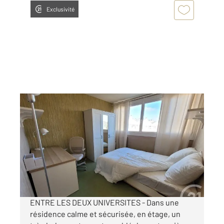
Exclusivité
COMPIEGNE 60
2
16,79 m
, 1 pièce
Ref : 18112
Appartement Chambre à louer
430 €
par mois charges comprises
ENTRE LES DEUX UNIVERSITES - Dans une
résidence calme et sécurisée, en étage, un