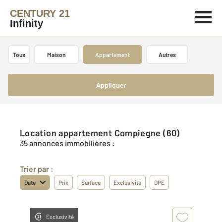
CENTURY 21
Infinity
Tous
Maison
Appartement
Autres
Appliquer
Location appartement Compiegne (60)
35 annonces immobilières :
Trier par :
Date
Prix
Surface
Exclusivité
DPE
Exclusivité