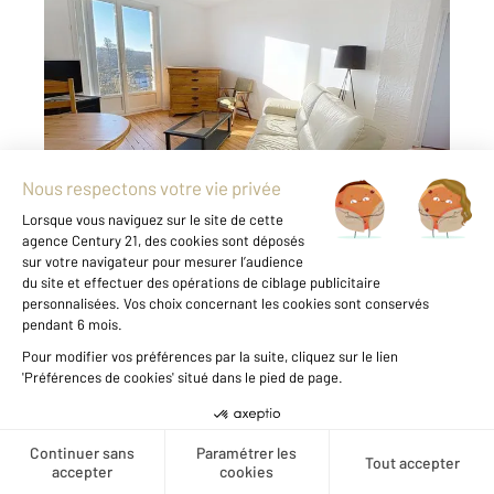
COMPIEGNE 60
2
54,50 m
, 3 pièces
Ref : 17297
Appartement F3 à louer
720 €
par mois charges comprises
Visiter le site dédié
A louer sur la commune de Compiègne, cet
appartement meublé disposant de 3 pièces.
L'espace de vie est confortable et fonctionnel.
Avec une surface habitable de 55 m², il
comprend un aussi deux chambres, une
cuisine aménagée/équipée et ...
Voir le détail du bien
Créer une alerte