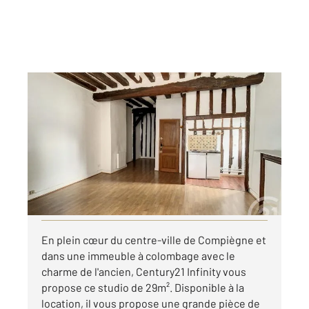
COMPIEGNE 60
2
29,59 m
, 1 pièce
Ref : 18218
Appartement F1 à louer
480 €
par mois charges comprises
Visiter le site dédié
En plein cœur du centre-ville de Compiègne et
dans une immeuble à colombage avec le
charme de l'ancien, Century21 Infinity vous
propose ce studio de 29m². Disponible à la
location, il vous propose une grande pièce de