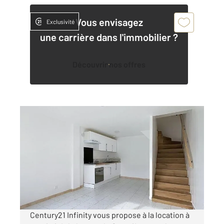
Vous envisagez
Exclusivité
une carrière dans l'immobilier ?
Découvrir nos offres
COMPIEGNE 60
2
49,95 m
, 3 pièces
Ref : 17177
Appartement Duplex à louer
730 €
par mois charges comprises
Century21 Infinity vous propose à la location à