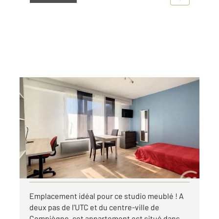
COMPIEGNE 60
2
27,50 m
, 1 pièce
Ref : 18255
Appartement F1 à louer
535 €
par mois charges comprises
Visiter le site dédié
Emplacement idéal pour ce studio meublé ! A
deux pas de l'UTC et du centre-ville de
Compiègne, cet appartement est situé dans