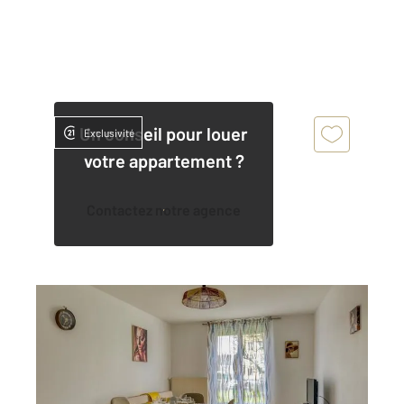
Un conseil pour louer
Exclusivité
votre appartement ?
Contactez notre agence
COMPIEGNE 60
2
55,55 m
, 3 pièces
Ref : 18228
Appartement F3 à louer