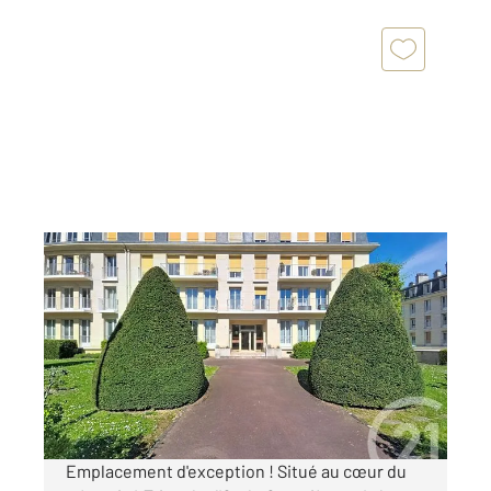
COMPIEGNE 60
2
56,77 m
, 2 pièces
Ref : 17898
Appartement F2 à louer
800 €
par mois charges comprises
Emplacement d'exception ! Situé au cœur du