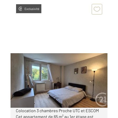
Exclusivité
COMPIEGNE 60
2
9,50 m
, 4 pièces
Ref : 18186
Appartement F4 à louer
370 €
par mois charges comprises
Colocation 3 chambres Proche UTC et ESCOM
Cet appartement de 65 m² au 1er étage est