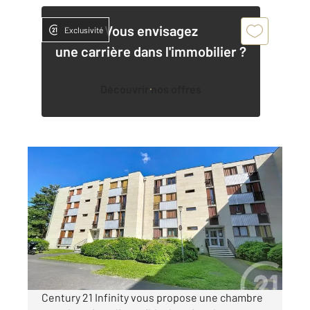
Vous envisagez
Exclusivité
une carrière dans l'immobilier ?
Découvrir nos offres
COMPIEGNE 60
2
9,85 m
, 1 pièce
Ref : 18143
Appartement Chambre à louer
450 €
par mois charges comprises
Century 21 Infinity vous propose une chambre