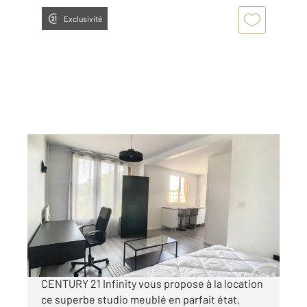
Exclusivité
COMPIEGNE 60
2
26,92 m
, 1 pièce
Ref : 18254
Appartement F1 à louer
540 €
par mois charges comprises
CENTURY 21 Infinity vous propose à la location
ce superbe studio meublé en parfait état,