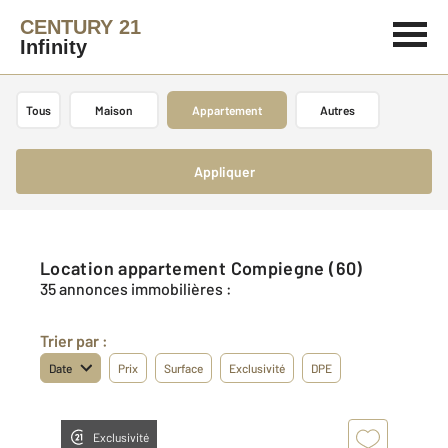
CENTURY 21
Infinity
Tous
Maison
Appartement
Autres
Appliquer
Location appartement Compiegne (60)
35 annonces immobilières :
Trier par :
Date
Prix
Surface
Exclusivité
DPE
Exclusivité