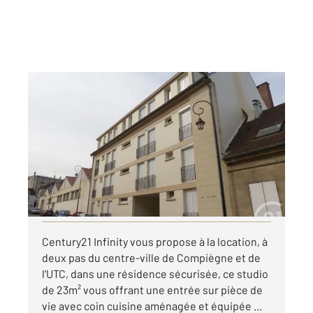
COMPIEGNE 60
2
23 m
, 1 pièce
Ref : 17199
Appartement F1 à louer
425 €
par mois charges comprises
Visiter le site dédié
Century21 Infinity vous propose à la location, à
deux pas du centre-ville de Compiègne et de
l'UTC, dans une résidence sécurisée, ce studio
de 23m² vous offrant une entrée sur pièce de
vie avec coin cuisine aménagée et équipée ...