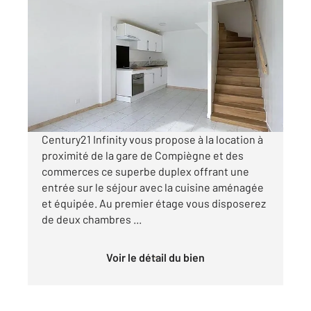
COMPIEGNE 60
2
49,95 m
, 3 pièces
Ref : 17177
Appartement Duplex à louer
730 €
par mois charges comprises
Century21 Infinity vous propose à la location à
proximité de la gare de Compiègne et des
commerces ce superbe duplex offrant une
entrée sur le séjour avec la cuisine aménagée
et équipée. Au premier étage vous disposerez
de deux chambres ...
Voir le détail du bien