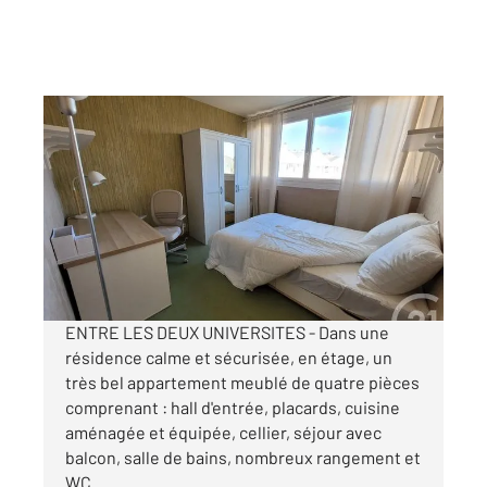
COMPIEGNE 60
2
16,79 m
, 1 pièce
Ref : 18112
Appartement Chambre à louer
430 €
par mois charges comprises
ENTRE LES DEUX UNIVERSITES - Dans une
résidence calme et sécurisée, en étage, un
très bel appartement meublé de quatre pièces
comprenant : hall d'entrée, placards, cuisine
aménagée et équipée, cellier, séjour avec
balcon, salle de bains, nombreux rangement et
WC ...