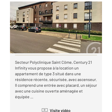
COMPIEGNE 60
2
67,21 m
, 3 pièces
Ref : 18233
Appartement F3 à louer
890 €
par mois charges comprises
Visiter le site dédié
Secteur Polyclinique Saint Côme, Century 21
Infinity vous propose à la location un
appartement de type 3 situé dans une
résidence récente, sécurisée, avec ascenseur.
Il comprend une entrée avec placard, un séjour
avec une cuisine ouverte aménagée et
équipée ...
Visite vidéo