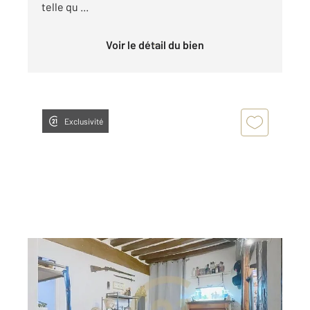
telle qu ...
Voir le détail du bien
Exclusivité
COMPIEGNE 60
2
52,15 m
, 3 pièces
Ref : 17711
Appartement F3 à louer