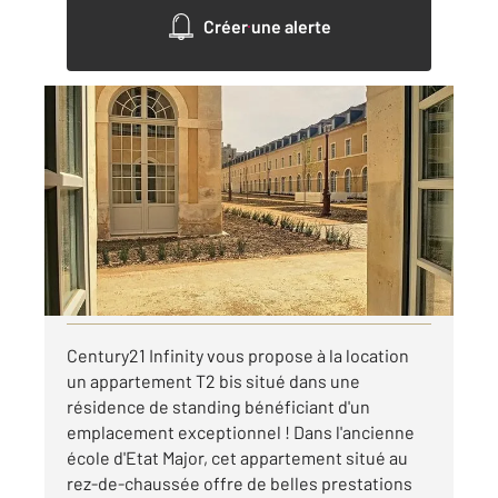
Créer une alerte
COMPIEGNE 60
2
52,05 m
, 2 pièces
Ref : 18063
Appartement F2 à louer
663 €
par mois charges comprises
Visiter le site dédié
Century21 Infinity vous propose à la location
un appartement T2 bis situé dans une
résidence de standing bénéficiant d'un
emplacement exceptionnel ! Dans l'ancienne
école d'Etat Major, cet appartement situé au
rez-de-chaussée offre de belles prestations