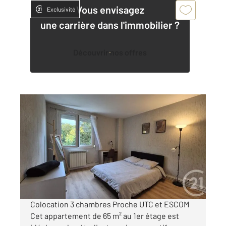
Vous envisagez
Exclusivité
une carrière dans l'immobilier ?
Découvrir nos offres
COMPIEGNE 60
2
9,50 m
, 4 pièces
Ref : 18186
Appartement F4 à louer
370 €
par mois charges comprises
Colocation 3 chambres Proche UTC et ESCOM
Cet appartement de 65 m² au 1er étage est