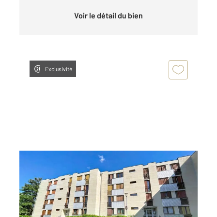
Voir le détail du bien
Exclusivité
COMPIEGNE 60
2
9,85 m
, 1 pièce
Ref : 18143
Appartement Chambre à louer
450 €