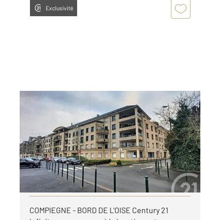
Exclusivité
COMPIEGNE 60
2
64 m
, 3 pièces
Ref : 18217
Appartement F3 à louer
875 €
par mois charges comprises
Visiter le site dédié
COMPIEGNE - BORD DE L'OISE Century 21