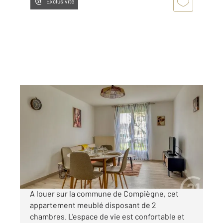
Exclusivité
COMPIEGNE 60
2
55,55 m
, 3 pièces
Ref : 18228
Appartement F3 à louer
825 €
par mois charges comprises
A louer sur la commune de Compiègne, cet
appartement meublé disposant de 2
chambres. L'espace de vie est confortable et