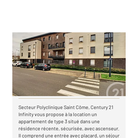
COMPIEGNE 60
2
67,21 m
, 3 pièces
Ref : 18233
Appartement F3 à louer
890 €
par mois charges comprises
Visiter le site dédié
Secteur Polyclinique Saint Côme, Century 21
Infinity vous propose à la location un
appartement de type 3 situé dans une
résidence récente, sécurisée, avec ascenseur.
Il comprend une entrée avec placard, un séjour