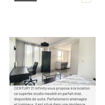
COMPIEGNE 60
2
26,92 m
, 1 pièce
Ref : 18254
Appartement F1 à louer
540 €
par mois charges comprises
CENTURY 21 Infinity vous propose à la location
ce superbe studio meublé en parfait état,
disponible de suite. Parfaitement aménagée
et lumineux, il est situé dans une résidence