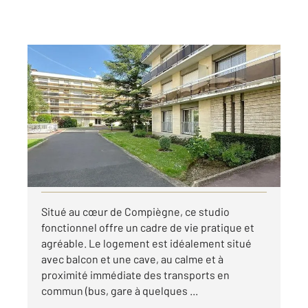
COMPIEGNE 60
2
17,62 m
, 1 pièce
Ref : 18029
Appartement Studio à louer
425 €
par mois charges comprises
Visiter le site dédié
Situé au cœur de Compiègne, ce studio
fonctionnel offre un cadre de vie pratique et
agréable. Le logement est idéalement situé
avec balcon et une cave, au calme et à
proximité immédiate des transports en
commun (bus, gare à quelques ...