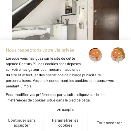
COMPIEGNE 60
2
20,87 m
, 1 pièce
Ref : 18207
Appartement F1 à louer
555 €
par mois charges comprises
En plein cœur du centre-ville de Compiègne,
Century 21 Infinity vous propose à la location
cet appartement de type studio, meublé,
disponible à la location. Les charges
comprennent l'eau et l'entretien des parties
communes ainsi que la taxe ...
Voir le détail du bien
Créer une alerte