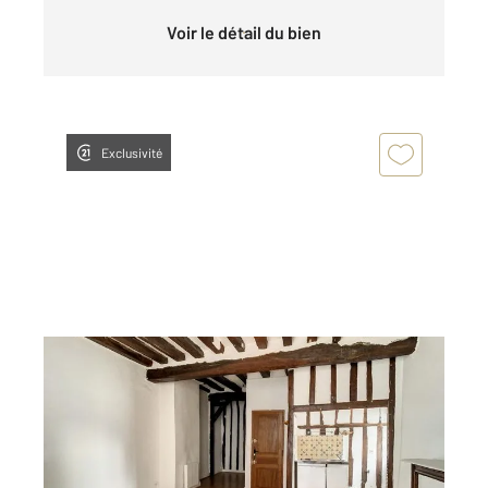
Voir le détail du bien
Exclusivité
COMPIEGNE 60
2
29,59 m
, 1 pièce
Ref : 18218
Appartement F1 à louer
480 €