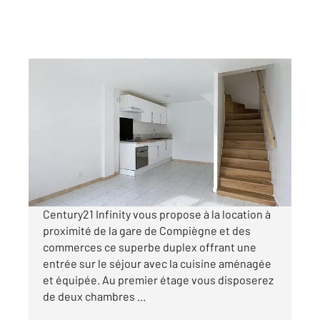
COMPIEGNE 60
2
49,95 m
, 3 pièces
Ref : 17177
Appartement Duplex à louer
730 €
par mois charges comprises
Century21 Infinity vous propose à la location à
proximité de la gare de Compiègne et des
commerces ce superbe duplex offrant une
entrée sur le séjour avec la cuisine aménagée
et équipée. Au premier étage vous disposerez
de deux chambres ...