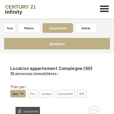
CENTURY 21
Infinity
Tous
Maison
Appartement
Autres
Appliquer
Location appartement Compiegne (60)
36 annonces immobilières :
Trier par :
Date
Prix
Surface
Exclusivité
DPE
Exclusivité