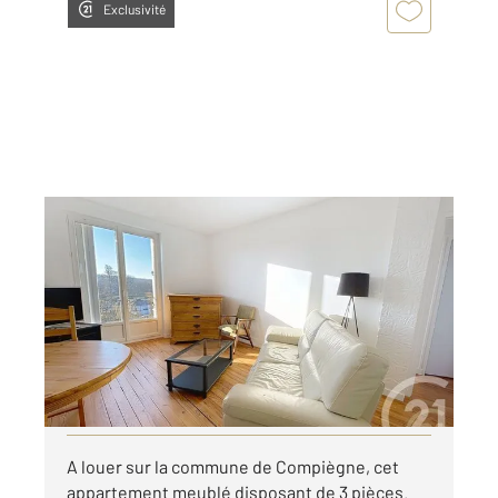
Exclusivité
COMPIEGNE 60
2
54,50 m
, 3 pièces
Ref : 17297
Appartement F3 à louer
720 €
par mois charges comprises
Visiter le site dédié
A louer sur la commune de Compiègne, cet
appartement meublé disposant de 3 pièces.