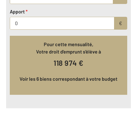
Apport
*
€
Pour cette mensualité,
Votre droit d'emprunt s'élève à
118 974
€
Voir les 6 biens correspondant à votre budget