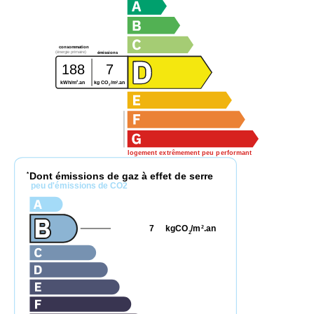
consommation
(énergie primaire)
émissions
188
7
2
2
kWh/m
.an
kg CO
/m
.an
2
logement extrêmement peu performant
Dont émissions de gaz à effet de serre
*
peu d'émissions de CO2
7
kgCO
/m
.an
2
2