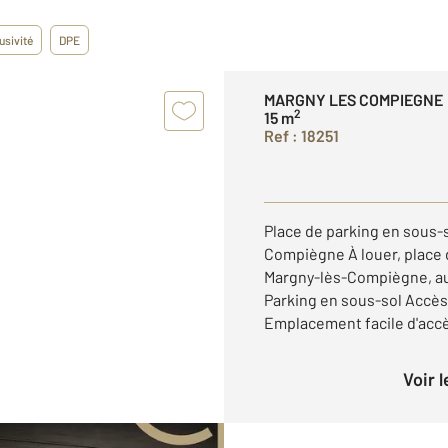
usivité
DPE
MARGNY LES COMPIEGNE
2
15 m
Ref : 18251
Place de parking en sous-s
Compiègne À louer, place 
Margny-lès-Compiègne, au
Parking en sous-sol Accès
Emplacement facile d'accès
Voir 