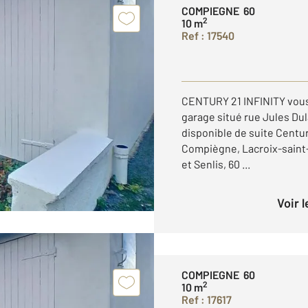
COMPIEGNE 60
2
10 m
Ref : 17540
CENTURY 21 INFINITY vous 
garage situé rue Jules Du
disponible de suite Century
Compiègne, Lacroix-saint
et Senlis, 60 ...
Voir 
COMPIEGNE 60
2
10 m
Ref : 17617