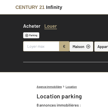
CENTURY 21
Infinity
Acheter
Louer
Parking
€
Maison
Appar
Agence immobilière
Location
Location parking
8 annonces immobilières :