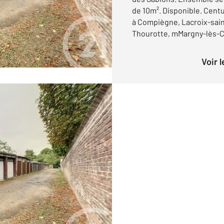
de 10m². Disponible. Centur
à Compiègne, Lacroix-sai
Thourotte, mMargny-lès-Co
Voir 