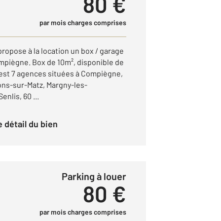
80 €
par mois charges comprises
ropose à la location un box / garage
ompiègne. Box de 10m², disponible de
 c'est 7 agences situées à Compiègne,
ons-sur-Matz, Margny-les-
nlis, 60 ...
le détail du bien
Parking à louer
80 €
par mois charges comprises