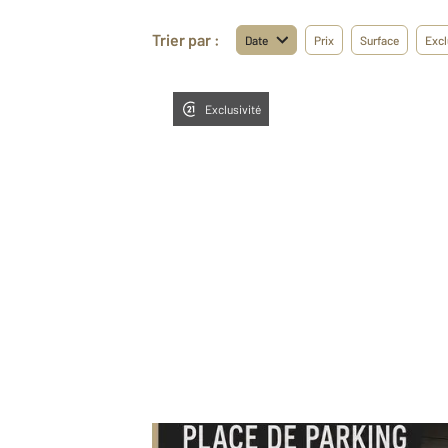
Trier par :
Date
Prix
Surface
Excl
Exclusivité