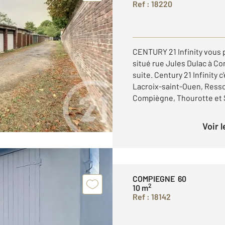
Ref : 18220
CENTURY 21 Infinity vous p
situé rue Jules Dulac à C
suite. Century 21 Infinity
Lacroix-saint-Ouen, Ress
Compiègne, Thourotte et Se
Voir 
COMPIEGNE 60
2
10 m
Ref : 18142