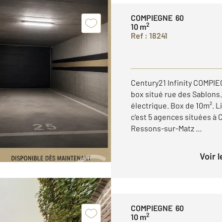
COMPIEGNE 60
2
10 m
Ref : 18241
Century21 Infinity COMPIE
box situé rue des Sablons
électrique. Box de 10m². Li
c'est 5 agences situées à
Ressons-sur-Matz ...
Voir 
COMPIEGNE 60
2
10 m