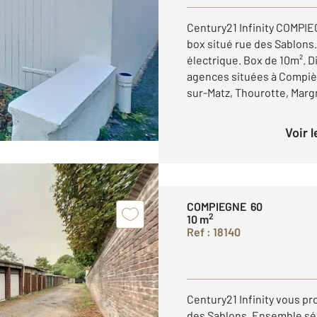
Century21 Infinity COMPIE
box situé rue des Sablons
électrique. Box de 10m². Di
agences situées à Compiè
sur-Matz, Thourotte, Marg
Voir 
COMPIEGNE 60
2
10 m
Ref : 18140
Century21 Infinity vous pr
des Sablons. Ensemble séc