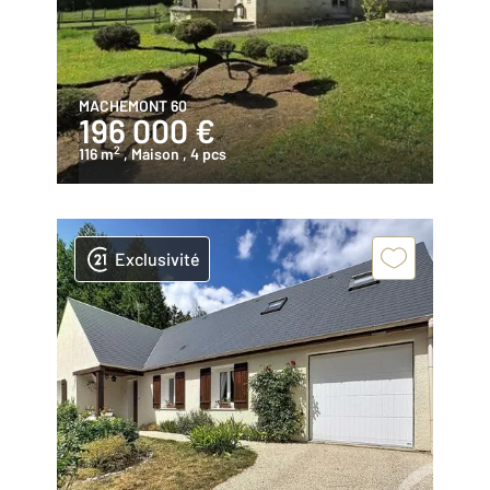
MACHEMONT 60
196 000 €
2
116 m
, Maison
, 4 pcs
Exclusivité