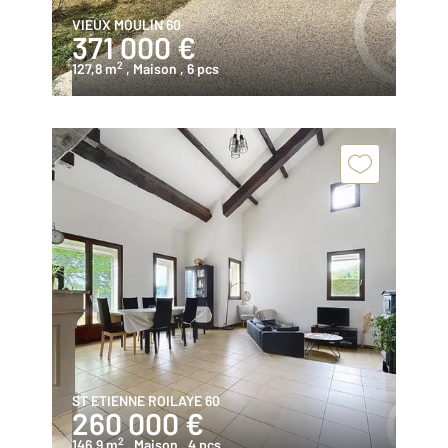
VIEUX MOULIN 60
371 000 €
2
127,8 m
, Maison
, 6 pcs
ST ETIENNE ROILAYE 60
260 000 €
2
146,9 m
, Maison
, 4 pcs