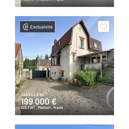
Exclusivité
JANVILLE 60
199 000 €
2
103,1 m
, Maison
, 4 pcs