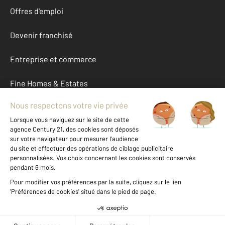
Offres d'emploi
Devenir franchisé
Entreprise et commerce
Fine Homes & Estates
À propos
International
Nous contacter
Mentions légales & CGU et Barèmes d'honoraires
Données personnelles