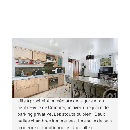
MARGNY LES COMPIEGNE 60
2
81,70 m
, 3 pièces
Ref : 16468
Maison à vendre
178 500 €
Margny-lès-Compiègne, Charmante maison de
ville à proximité immédiate de la gare et du
centre-ville de Compiègne avec une place de
parking privative. Les atouts du bien : Deux
belles chambres lumineuses, Une salle de bain
moderne et fonctionnelle, Une salle d ...