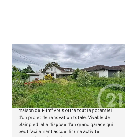
MARGNY LES COMPIEGNE 60
2
141,48 m
, 5 pièces
Ref : 18081
Maison à vendre
369 000 €
Située au cœur de MargnylesCompiègne, cette
maison de 141m² vous offre tout le potentiel
d'un projet de rénovation totale. Vivable de
plainpied, elle dispose d'un grand garage qui
peut facilement accueillir une activité