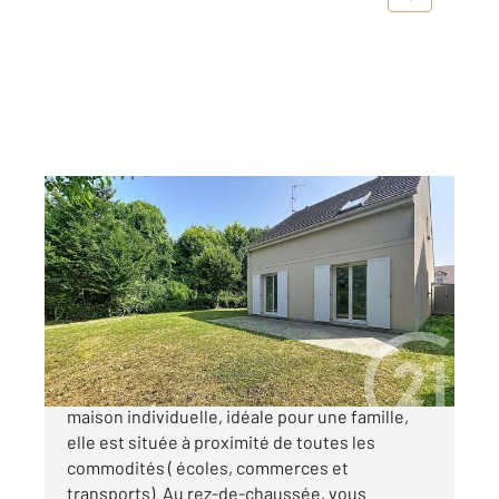
MARGNY LES COMPIEGNE 60
2
89 m
, 5 pièces
Ref : 18247
Maison à vendre
265 000 €
Margny Les Compiègne Découvrez cette
maison individuelle, idéale pour une famille,
elle est située à proximité de toutes les
commodités ( écoles, commerces et
transports). Au rez-de-chaussée, vous