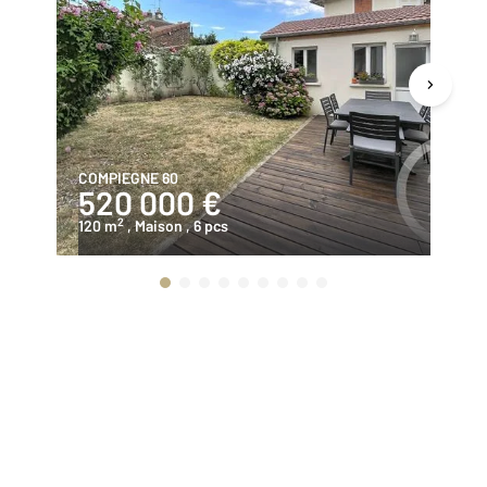
COMPIEGNE 60
JA
520 000 €
2
2
120 m
, Maison
, 6 pcs
15