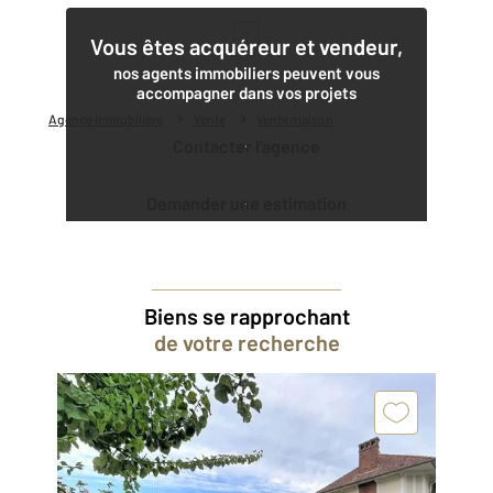
1
Vous êtes acquéreur et vendeur,
nos agents immobiliers peuvent vous
accompagner dans vos projets
Agence immobilière
Vente
Vente maison
Contacter l'agence
Demander une estimation
Biens se rapprochant
de votre recherche