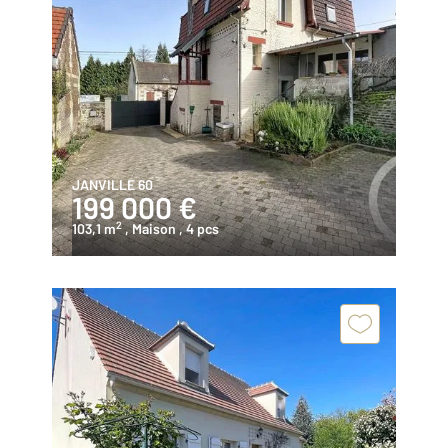
JANVILLE 60
199 000 €
2
103,1 m
, Maison
, 4 pcs