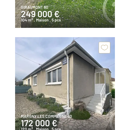
GIRAUMONT 60
249 000 €
2
104 m
, Maison
, 5 pcs
MARGNY LES COMPIEGNE 60
172 000 €
2
120 m
, Maison
, 5 pcs