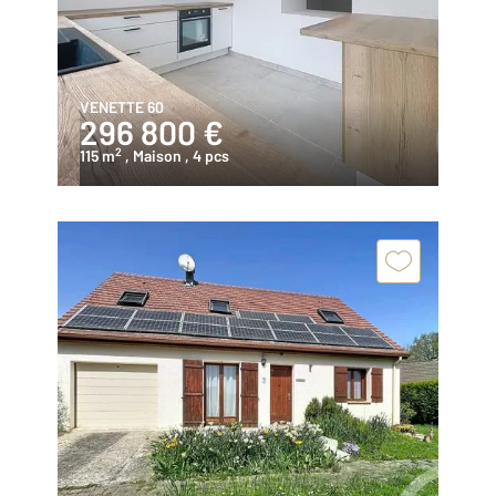
VENETTE 60
296 800 €
2
115 m
, Maison
, 4 pcs