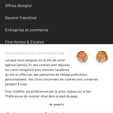
Offres d'emploi
Devenir franchisé
Entreprise et commerce
Fine Homes & Estates
À propos
International
Nous contacter
Mentions légales & CGU et Barèmes d'honoraires
Données personnelles