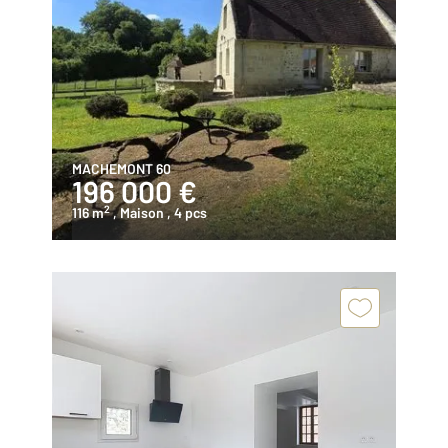
MACHEMONT 60
196 000 €
2
116 m
, Maison
, 4 pcs