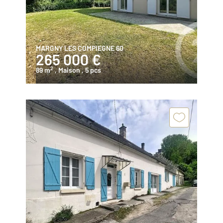
MARGNY LES COMPIEGNE 60
265 000 €
2
89 m
, Maison
, 5 pcs