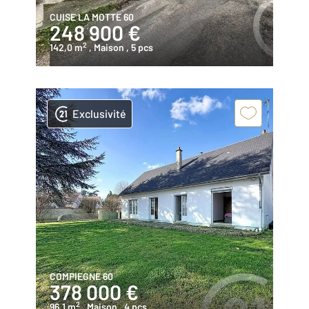
CUISE LA MOTTE 60
248 900 €
2
142,0 m
, Maison
, 5 pcs
Exclusivité
COMPIEGNE 60
378 000 €
2
96,1 m
, Maison
, 4 pcs