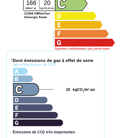
166
20
2
2
kg CO
/m
.an
kWh/m
.an
2
12468 kWh/m²/an
d'énergie finale
logement extrêmement peu performant
Dont émissions de gaz à effet de serre
*
peu d'émissions de CO2
20
kgCO
/m
.an
2
2
Émissions de CO2 très importantes