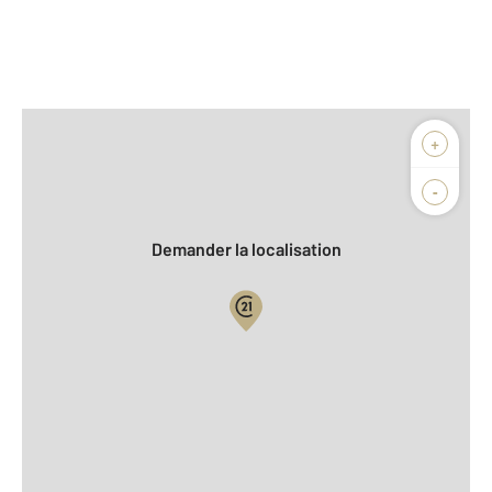
Afficher sur la carte :
+
Agence
Biens vendus
-
Demander la localisation
Vue globale
2
Surface totale : 93,8 m
2
Surface habitable : 93,8 m
Type d'appartement : T4
ème
Étage : 6
Nombre de pièces : 4
[Voir le détail]