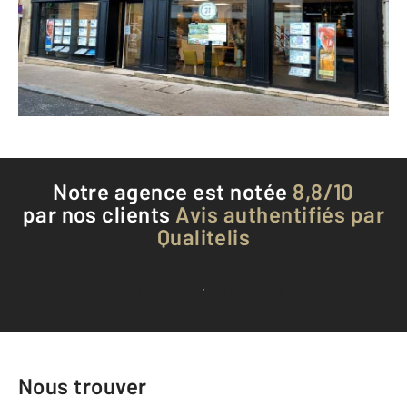
Envoyer un message
Téléphoner à l'agence
Notre agence est notée
8,8/10
par nos clients
Avis authentifiés par
Qualitelis
Voir tous les avis clients
Nous trouver