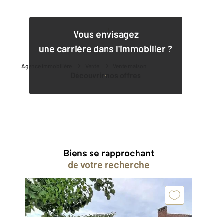
1
Vous envisagez
une carrière dans l'immobilier ?
Agence immobilière
Vente
Vente maison
Découvrir nos offres
Biens se rapprochant
de votre recherche