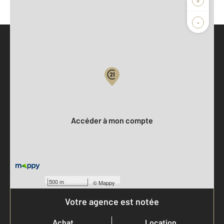
-
Parlons de vous, parlons biens
Votre compte :
Accéder à mon compte
500 m
©
Mappy
Votre agence est notée
Achat
Location