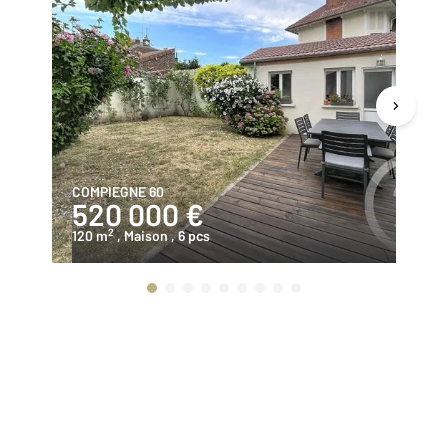
COMPIEGNE 60
LE
520 000 €
2
2
120 m
, Maison
, 6 pcs
90