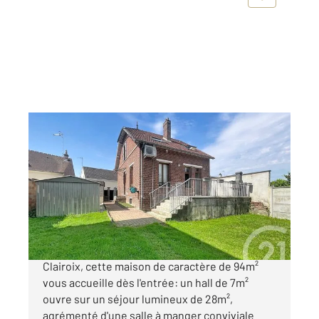
CLAIROIX 60
2
94,23 m
, 5 pièces
Ref : 18128
Maison à vendre
275 600 €
CLAIROIX Nichée dans le quartier paisible de
Clairoix, cette maison de caractère de 94m²
vous accueille dès l'entrée: un hall de 7m²
ouvre sur un séjour lumineux de 28m²,
agrémenté d'une salle à manger conviviale