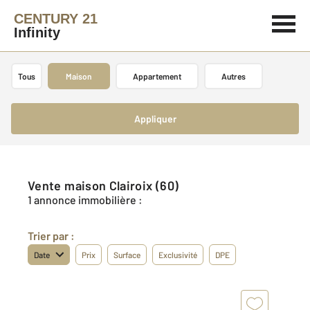
CENTURY 21
Infinity
Tous
Maison
Appartement
Autres
Appliquer
Vente maison Clairoix (60)
1 annonce immobilière :
Trier par :
Date
Prix
Surface
Exclusivité
DPE