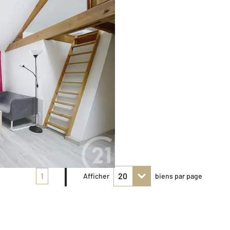
1
Afficher
biens par page