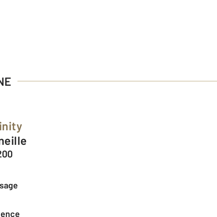
NE
inity
neille
200
ssage
agence