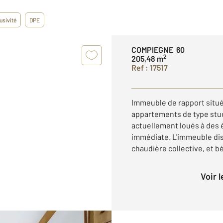
usivité
DPE
COMPIEGNE 60
2
205,48 m
Ref : 17517
Immeuble de rapport situ
appartements de type stud
actuellement loués à des é
immédiate. L'immeuble di
chaudière collective, et b
Voir 