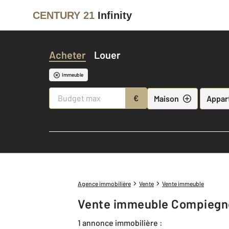
CENTURY 21
Infinity
Acheter
Louer
Immeuble
€
Maison
Appar
Agence immobilière
Vente
Vente immeuble
Vente immeuble Compiegn
1 annonce immobilière :