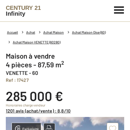
CENTURY 21
Infinity
Accueil
Achat
Achat Maison
Achat Maison Oise (60)
Achat Maison VENETTE (60280)
Maison à vendre
2
4 pièces - 87,59 m
VENETTE - 60
Ref : 17427
285 000 €
Honoraires charge vendeur
1201 avis (achat/vente) : 8,8/10
Exclusivité