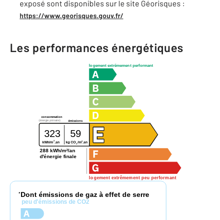
exposé sont disponibles sur le site Géorisques :
https://www.georisques.gouv.fr/
Les performances énergétiques
logement extrêmement performant
consommation
(énergie primaire)
émissions
323
59
2
2
kg CO
/m
.an
kWh/m
.an
2
288 kWh/m²/an
d'énergie finale
logement extrêmement peu performant
Dont émissions de gaz à effet de serre
*
peu d'émissions de CO2