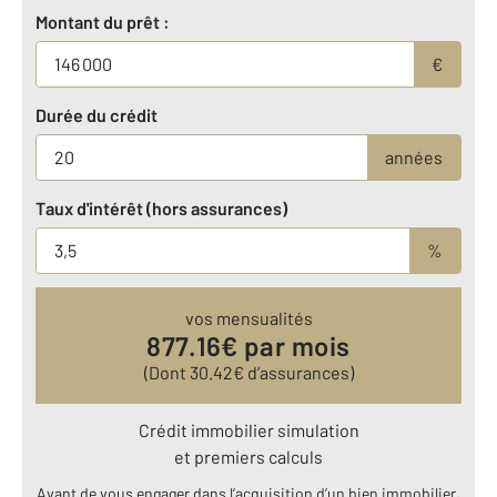
Montant du prêt :
€
Durée du crédit
années
Taux d'intérêt (hors assurances)
%
vos mensualités
877.16
€ par mois
(Dont
30.42
€ d’assurances)
Crédit immobilier simulation
et premiers calculs
Avant de vous engager dans l’acquisition d’un bien immobilier,