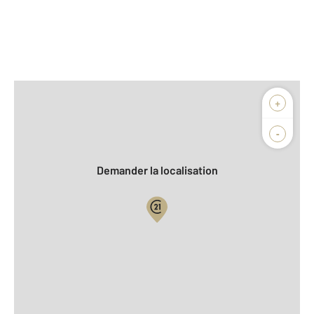
Afficher sur la carte :
+
Agence
Biens vendus
-
Demander la localisation
Vue globale
2
Surface totale : 44 m
2
Surface habitable : 44 m
Type d'appartement : F2
ème
Étage : 3