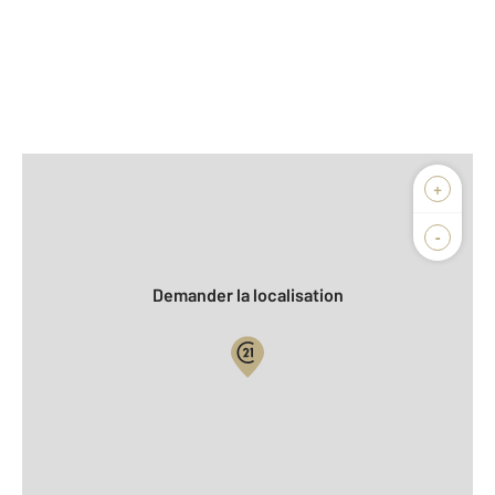
Afficher sur la carte :
+
Agence
Biens vendus
-
Demander la localisation
Vue globale
2
Surface totale : 97,8 m
2
Surface habitable : 97,8 m
Type d'appartement : F5