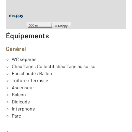
ème
Étage : 2
Nombre de pièces : 5
[Voir le détail]
Type de construction : Traditionnelle
500 m
©
Mappy
Équipements
Général
WC séparés
Chauffage : Collectif chauffage au sol sol
Eau chaude : Ballon
Toiture : Terrasse
Ascenseur
Balcon
Digicode
Interphone
Parc