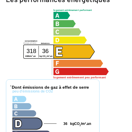
logement extrêmement performant
consommation
(énergie primaire)
émissions
318
36
2
2
kg CO
/m
.an
kWh/m
.an
2
logement extrêmement peu performant
Dont émissions de gaz à effet de serre
*
peu d'émissions de CO2
36
kgCO
/m
.an
2
2