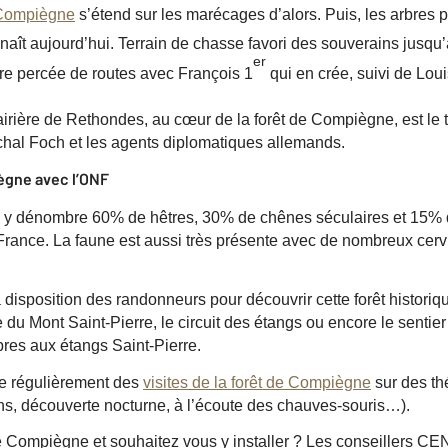
 Compiègne
s’étend sur les marécages d’alors.
Puis, l
es arbres p
nnaît aujourd’hui. Terrain de chasse favori des souverains jusqu
er
e percée de route
s
avec François 1
qui
en
crée, suivi de Loui
irière de Rethondes, au cœur de la forêt
de Compiègne
,
es
t le
échal Foch et les agents diplomatiques allemands.
iègne avec l’ONF
y dénombre 60% de hêtres, 30% de chênes séculaires et 15% 
France. La faune est aussi très présente avec de nombreux cervi
 disposition des randonneurs pour découvrir cette forêt historiq
 du Mont Saint-Pierre, le circuit des étangs ou encore le sentier
bres aux étangs Saint-Pierre.
se régulièrement des
visites de la forêt de Compiègne
sur des th
, découverte nocturne, à l’écoute des chauves-souris…).
 Compiègne et souhaitez vous y installer ? Les conseillers CE