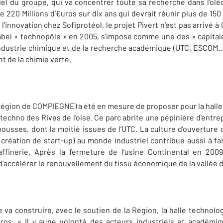
riel du groupe, qui va concentrer toute sa recherche dans l’ol
 220 Millions d’€uros sur dix ans qui devrait réunir plus de 150
l’innovation chez Sofiprotéol, le projet Pivert n’est pas arrivé à
e label « technopôle » en 2005, s’impose comme une des » capitales
industrie chimique et de la recherche académique (UTC, ESCOM…) 
t de la chimie verte.
région de COMPIEGNE) a été en mesure de proposer pour la halle
c techno des Rives de l’oise. Ce parc abrite une pépinière d’ent
ousses, dont la moitié issues de l’UTC. La culture d’ouverture d
création de start-up) au monde industriel contribue aussi à fair
raffinerie. Après la fermeture de l’usine Continental en 200
d’accélérer le renouvellement du tissu économique de la vallée de
le va construire, avec le soutien de la Région, la halle technol
ros. « Il y aune volonté des acteurs industriels et académiq