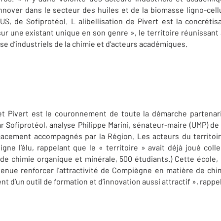
nover dans le secteur des huiles et de la biomasse ligno-cellu
S, de Sofiprotéol. L alibellisation de Pivert est la concrétis
r une existant unique en son genre », le territoire réunissant à
nse d’industriels de la chimie et d’acteurs académiques.
et Pivert est le couronnement de toute la démarche partenari
par Sofiprotéol, analyse Philippe Marini, sénateur-maire (UMP) 
cacement accompagnés par la Région. Les acteurs du territoi
gne l’élu, rappelant que le « territoire » avait déjà joué colle
 de chimie organique et minérale, 500 étudiants.) Cette école,
venue renforcer l’attractivité de Compiègne en matière de chim
 d’un outil de formation et d’innovation aussi attractif », rappel