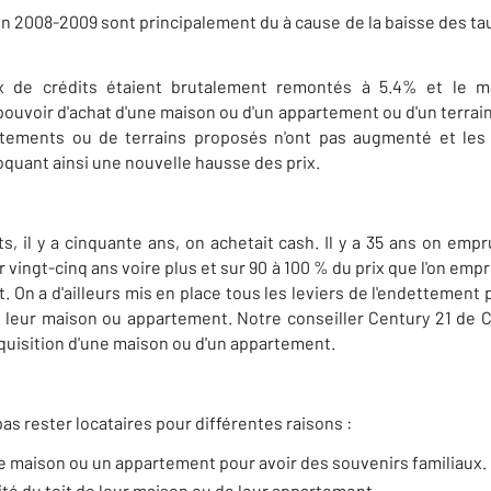
en 2008-2009 sont principalement du à cause de la baisse des tau
ux de crédits étaient brutalement remontés à 5.4% et le m
pouvoir d'achat d'une maison ou d'un appartement ou d'un terrain
ements ou de terrains proposés n'ont pas augmenté et les te
quant ainsi une nouvelle hausse des prix.
s, il y a cinquante ans, on achetait cash. Il y a 35 ans on emp
r vingt-cinq ans voire plus et sur 90 à 100 % du prix que l'on empr
 On a d'ailleurs mis en place tous les leviers de l'endettement
e leur maison ou appartement. Notre conseiller Century 21 de
cquisition d'une maison ou d'un appartement.
as rester locataires pour différentes raisons
:
une maison ou un appartement pour avoir des souvenirs familiaux.
ité du toit de leur maison ou de leur appartement.