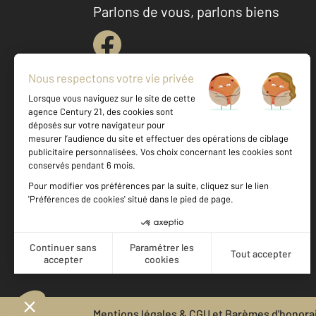
Parlons de vous, parlons biens
Votre agence est notée
Achat
Location
Vente
Gestion
8,8
/
10
8,9/10
Mentions légales & CGU et Barèmes d'honora