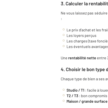
3. Calculer la rentabili
Ne vous laissez pas séduire 
:
Le prix d’achat et les fra
Les loyers perçus
Les charges (taxe foncièr
Les éventuels avantages 
Une
rentabilité nette
entre 
4. Choisir le bon type 
Chaque type de bien a ses a
Studio / T1
: facile à lou
T2 / T3
: bon compromis en
Maison / grande surface