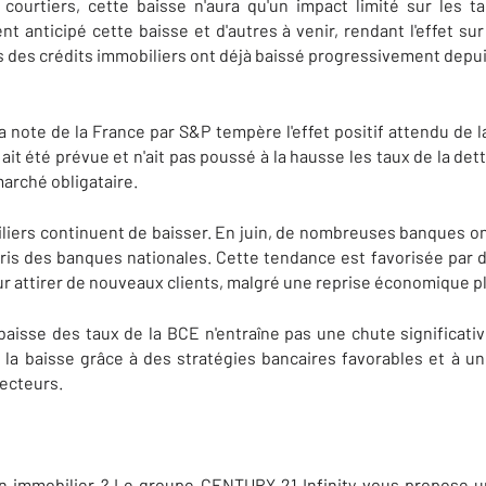
courtiers, cette baisse n'aura qu'un impact limité sur les t
t anticipé cette baisse et d'autres à venir, rendant l'effet sur
ns des crédits immobiliers ont déjà baissé progressivement dep
a note de la France par S&P tempère l'effet positif attendu de l
it été prévue et n'ait pas poussé à la hausse les taux de la dett
arché obligataire.
iliers continuent de baisser. En juin, de nombreuses banques ont
pris des banques nationales. Cette tendance est favorisée par
r attirer de nouveaux clients, malgré une reprise économique p
baisse des taux de la BCE n'entraîne pas une chute significati
 la baisse grâce à des stratégies bancaires favorables et à u
recteurs.
 immobilier ? Le groupe CENTURY 21 Infinity vous propose un